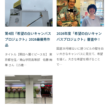
第4回『希望の白いキャンバス
2026年度「希望の白いキャン
プロジェクト』2026最優秀作
バスプロジェクト」審査中！
品
国道36号線沿いに建つビルの壁を白
い大きなキャンバスに見立て、希望
タイトル【明日へ繋ぐピースを】 東
を描く。大きな希望を掲げること
京都在住／青山学院高等部 佐藤 絢
で…
華 さん（15歳…