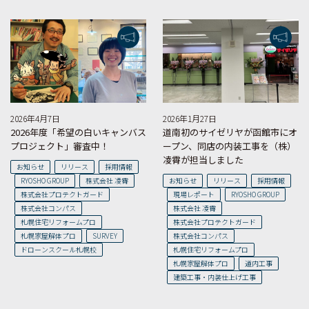
2026年4月7日
2026年1月27日
2026年度「希望の白いキャンバス
道南初のサイゼリヤが函館市にオ
プロジェクト」審査中！
ープン、同店の内装工事を（株）
凌霄が担当しました
お知らせ
リリース
採用情報
RYOSHO GROUP
株式会社 凌霄
お知らせ
リリース
採用情報
株式会社プロテクトガード
現場レポート
RYOSHO GROUP
株式会社コンパス
株式会社 凌霄
札幌住宅リフォームプロ
株式会社プロテクトガード
札幌家屋解体プロ
SURVEY
株式会社コンパス
ドローンスクール札幌校
札幌住宅リフォームプロ
札幌家屋解体プロ
道内工事
建築工事・内装仕上げ工事