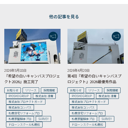
他の記事を見る
2026年5月18日
2026年4月20日
『希望の白いキャンバスプロジェ
第4回『希望の白いキャンバスプ
クト2026』施工完了
ロジェクト』2026最優秀作品
お知らせ
リリース
採用情報
お知らせ
リリース
採用情報
RYOSHO GROUP
株式会社 凌霄
RYOSHO GROUP
株式会社 凌霄
株式会社プロテクトガード
株式会社プロテクトガード
株式会社コンパス
株式会社コンパス
札幌住宅リフォームプロ
札幌住宅リフォームプロ
札幌家屋解体プロ
SURVEY
札幌家屋解体プロ
SURVEY
ドローンスクール札幌校
ドローンスクール札幌校